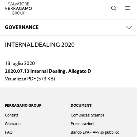
Salta alla navigazione
Salta al contenuto principale
Salta al piè di pagina
GOVERNANCE
INTERNAL DEALING 2020
13 luglio 2020
2020.07.13 Internal Dealing . Allegato D
Visualizza PDF
(573 KB)
Footer
FERRAGAMO GROUP
DOCUMENTI
Contatti
Comunicati Stampa
Glossario
Presentazioni
FAQ
Bando EPA - Avviso pubblico