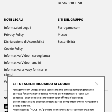
Bando POR FESR
NOTE LEGALI
SITI DEL GRUPPO
Informazioni Legali
Ferragamo.com
Privacy Policy
Museo
Dichiarazione di Accessibilità
Sostenibilità
Cookie Policy
Informativa Video - sorveglianza
Informativa Video - analisi
Informativa privacy fornitori e
clienti
Whistleblowing Privacy Policy
LE TUE SCELTE RIGUARDO AI COOKIE
Ferragamo.com utilizza cookie tecnici propri e di terze parti per garantire il
corretto funzionamento del sito nonché per fini statistici e - con il tuo
consenso - anche cookie di profilazione per offrirti un'esperienza
SEGUICI
personalizzata e una pubblicità basata sul tuo comportamento di navigazione
Linkedin
e sul tuo profilo.
Instagram
Youtube
X
Facebook
Puoi cliccare su "ACCETTA" per dare il consenso a tutti i cookie menzionati,