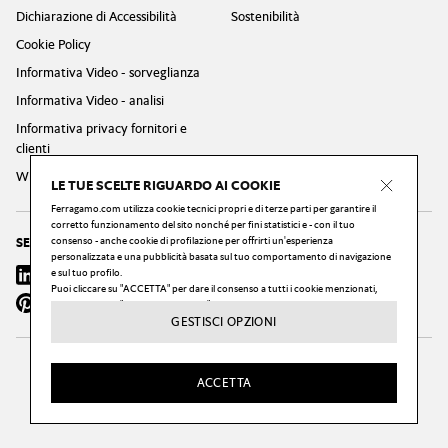
Dichiarazione di Accessibilità
Sostenibilità
Cookie Policy
Informativa Video - sorveglianza
Informativa Video - analisi
Informativa privacy fornitori e
clienti
Whistleblowing Privacy Policy
LE TUE SCELTE RIGUARDO AI COOKIE
Ferragamo.com utilizza cookie tecnici propri e di terze parti per garantire il
corretto funzionamento del sito nonché per fini statistici e - con il tuo
consenso - anche cookie di profilazione per offrirti un'esperienza
SEGUICI
personalizzata e una pubblicità basata sul tuo comportamento di navigazione
Linkedin
e sul tuo profilo.
Instagram
Youtube
X
Facebook
Puoi cliccare su "ACCETTA" per dare il consenso a tutti i cookie menzionati,
Pinterest
Wechat
Weibo
puoi cliccare su "GESTISCI OPZIONI" per configurare le tue scelte, o cliccare sul
pulsante "X" per rifiutare tutti i cookie oggetto del tuo consenso.
GESTISCI OPZIONI
Puoi modificare le tue preferenze, ed in particolare rimuovere il consenso in
qualsiasi momento, cliccando sul link "Impostazioni dei cookie" in fondo ad ogni
pagina del nostro sito web.
ACCETTA
Per maggiori informazioni visita la nostra
Privacy & Cookie Policy
.
2026 © Salvatore Ferragamo S.p.A. —
P.IVA 02175200480