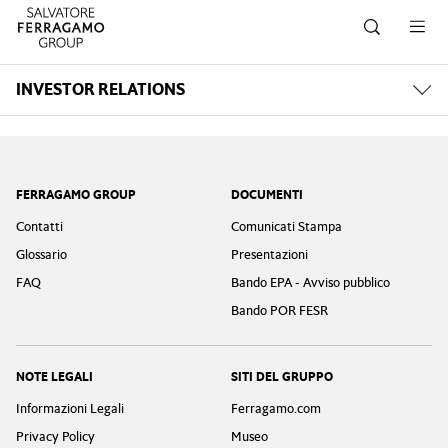
Salta alla navigazione
Salta al contenuto principale
Salta al piè di pagina
INVESTOR RELATIONS
Footer
FERRAGAMO GROUP
DOCUMENTI
Contatti
Comunicati Stampa
Glossario
Presentazioni
FAQ
Bando EPA - Avviso pubblico
Bando POR FESR
NOTE LEGALI
SITI DEL GRUPPO
Informazioni Legali
Ferragamo.com
Privacy Policy
Museo