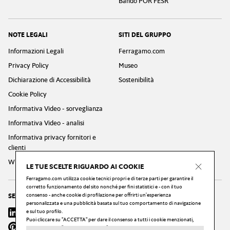
Bando POR FESR
NOTE LEGALI
SITI DEL GRUPPO
Informazioni Legali
Ferragamo.com
Privacy Policy
Museo
Dichiarazione di Accessibilità
Sostenibilità
Cookie Policy
Informativa Video - sorveglianza
Informativa Video - analisi
Informativa privacy fornitori e
clienti
Whistleblowing Privacy Policy
LE TUE SCELTE RIGUARDO AI COOKIE
Ferragamo.com utilizza cookie tecnici propri e di terze parti per garantire il
corretto funzionamento del sito nonché per fini statistici e - con il tuo
consenso - anche cookie di profilazione per offrirti un'esperienza
SEGUICI
personalizzata e una pubblicità basata sul tuo comportamento di navigazione
Linkedin
e sul tuo profilo.
Instagram
Youtube
X
Facebook
Puoi cliccare su "ACCETTA" per dare il consenso a tutti i cookie menzionati,
Pinterest
Wechat
Weibo
puoi cliccare su "GESTISCI OPZIONI" per configurare le tue scelte, o cliccare sul